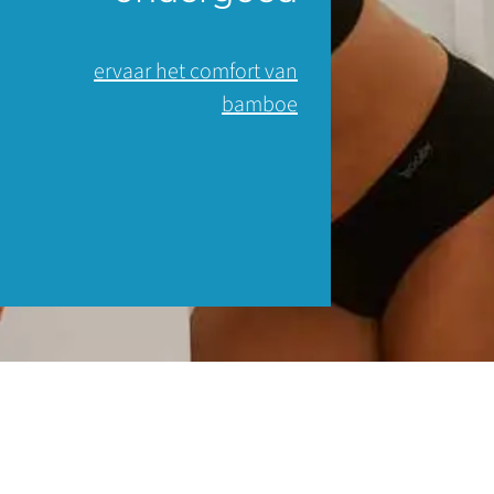
ervaar het comfort van
bamboe