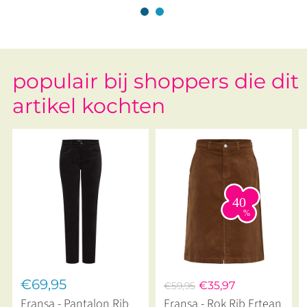
populair bij shoppers die dit
artikel kochten
€69,95
€35,97
€59,95
Fransa - Pantalon Rib
Fransa - Rok Rib Frtean