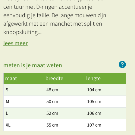
ceintuur met D-ringen accentueer je
eenvoudig je taille. De lange mouwen zijn
afgewerkt met een manchet met split en
knoopsluiting.
...
lees meer
meten is je maat weten
maat
breedte
lengte
S
48 cm
104 cm
M
50 cm
105 cm
L
52 cm
106 cm
XL
55 cm
107 cm