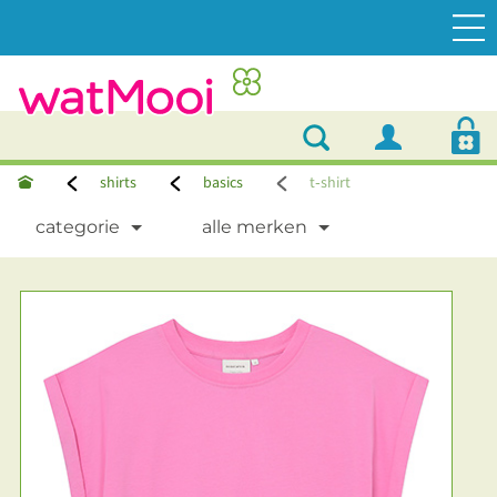
shirts
basics
t‑shirt
categorie
alle merken