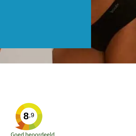
8
,9
Goed beoordeeld