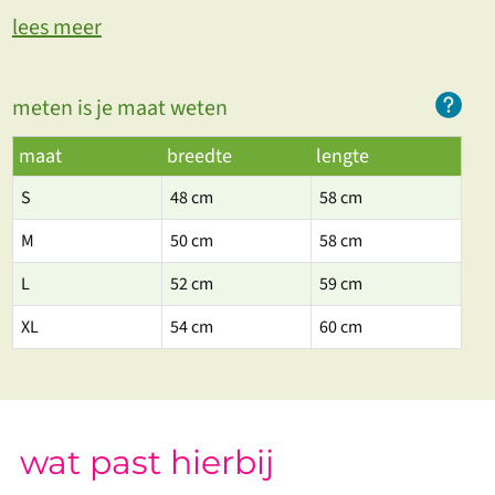
lees meer
meten is je maat weten
maat
breedte
lengte
S
48 cm
58 cm
M
50 cm
58 cm
L
52 cm
59 cm
XL
54 cm
60 cm
wat past hierbij