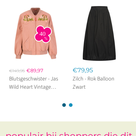
€79,95
€89,97
€149,95
Blutsgeschwister - Jas
Zilch - Rok Balloon
Wild Heart Vintage
Zwart
Flower Pink
populair bij shoppers die dit