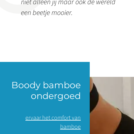
niet alleen jij maar ook de wereld
een beetje mooier.
Boody bamboe
ondergoed
ervaar het comfort van
bamboe