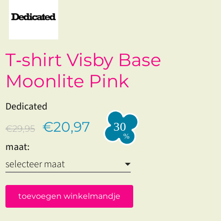
T‑shirt Visby Base
Moonlite Pink
Dedicated
€20,97
€29,95
maat:
toevoegen winkelmandje