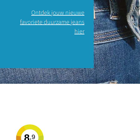
Ontdek jouw nieuwe
favoriete duurzame jeans
hier
8
,9