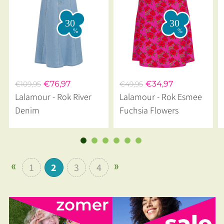
€76,97
€34,97
€109,95
€49,95
Lalamour - Rok River
Lalamour - Rok Esmee
Denim
Fuchsia Flowers
1
2
3
4