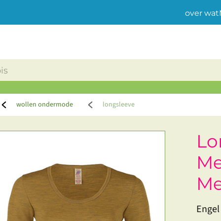
over wat
wollen ondermode
longsleeve
Lo
Me
Me
Engel