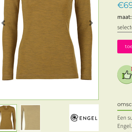
€69
maat:
Previous
Next
to
omsch
Een s
Engel