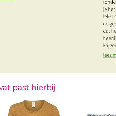
ronde 
je het
lekker
de gec
dat he
heerl
krijge
lees 
at past hierbij