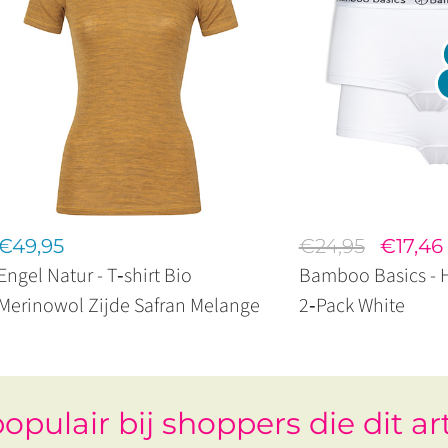
€49,95
€24,95
€17,46
Engel Natur - T‑shirt Bio
Bamboo Basics - Hi
Merinowol Zijde Safran Melange
2‑Pack White
opulair bij shoppers die dit ar