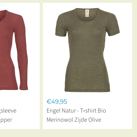
€49,95
gsleeve
Engel Natur - T‑shirt Bio
opper
Merinowol Zijde Olive