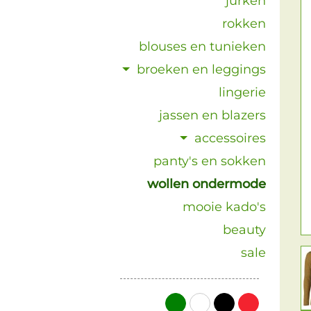
jurken
rokken
blouses en tunieken
broeken en leggings
lingerie
jassen en blazers
accessoires
panty's en sokken
wollen ondermode
mooie kado's
beauty
sale
groen
wit
zwart
rood