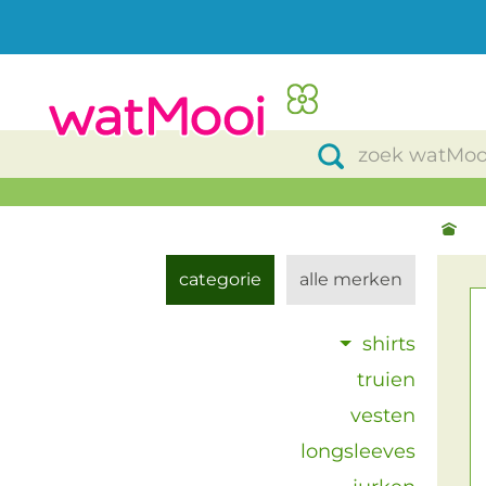
categorie
alle merken
shirts
truien
vesten
longsleeves