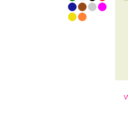
blauw
bruin
grijs
roze
geel
oranje
w