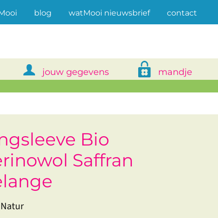
(current)
Mooi
blog
watMooi nieuwsbrief
contact
jouw gegevens
mandje
ngsleeve Bio
rinowol Saffran
lange
 Natur