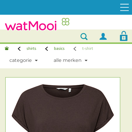
shirts
basics
t‑shirt
categorie
alle merken