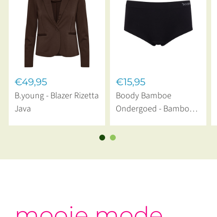
€49,95
€15,95
B.young - Blazer Rizetta
Boody Bamboe
Java
Ondergoed - Bamboe
Boyshort Naadloos
Zwart
mooie mode