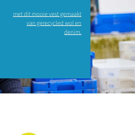
met dit mooie vest gemaakt
van gerecycled wol en
denim.